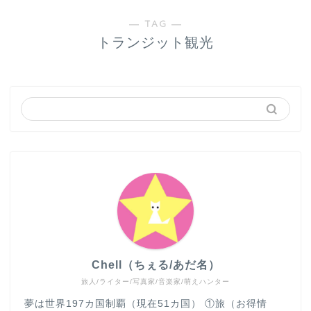
― TAG ―
トランジット観光
Chell（ちぇる/あだ名）
旅人/ライター/写真家/音楽家/萌えハンター
夢は世界197カ国制覇（現在51カ国） ①旅（お得情