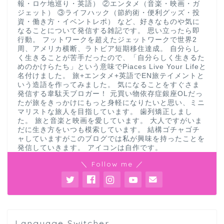
報・ロケ地巡り・英語） ②エンタメ（音楽・映画・ガ
ジェット） ③ライフハック（節約術・便利グッズ・投
資・働き方・イベントレポ） など、好きなものや気に
なることについて発信する雑記です。 思い立ったら即
行動。 フットワークを超えたジェットワークで世界2
周、アメリカ横断、ラトビア短期移住達成。 自分らし
く生きることが苦手だったので、「自分らしく生きるた
めのかけらたち」という意味でPiaces Live Your Lifeと
名付けました。 旅+エンタメ+英語でEN旅テイメントと
いう造語を作ってみました。 気になることをすぐさま
発信する韋駄天ブロガー！ 元買い物依存症銀座OLだっ
たが旅をきっかけにもっと身軽になりたいと思い、ミニ
マリストな旅人を目指しています。 歯列矯正しまし
た。 旅と音楽と映画を愛しています。 大人ですがいま
だに生き方をいつも模索しています。 結構ゴチャゴチ
ャしていますがこのブログでは私が興味を持ったことを
発信していきます。 アイコンは自作です。
＼ Follow me ／
Language Switcher