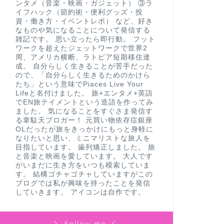
ンタメ（音楽・映画・ガジェット） ③ラ
イフハック（節約術・便利グッズ・投
資・働き方・イベントレポ） など、好き
なものや気になることについて発信する
雑記です。 思い立ったら即行動。 フット
ワークを超えたジェットワークで世界2
周、アメリカ横断、ラトビア短期移住達
成。 自分らしく生きることが苦手だった
ので、「自分らしく生きるためのかけら
たち」という意味でPiaces Live Your
Lifeと名付けました。 旅+エンタメ+英語
でEN旅テイメントという造語を作ってみ
ました。 気になることをすぐさま発信す
る韋駄天ブロガー！ 元買い物依存症銀座
OLだったが旅をきっかけにもっと身軽に
なりたいと思い、ミニマリストな旅人を
目指しています。 歯列矯正しました。 旅
と音楽と映画を愛しています。 大人です
がいまだに生き方をいつも模索していま
す。 結構ゴチャゴチャしていますがこの
ブログでは私が興味を持ったことを発信
していきます。 アイコンは自作です。
＼ Follow me ／