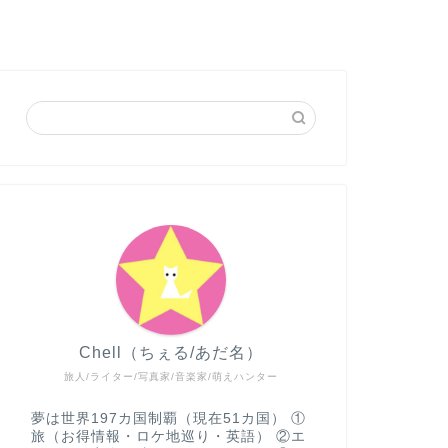
Chell（ちぇる/あだ名）
旅人/ライター/写真家/音楽家/萌えハンター
夢は世界197カ国制覇（現在51カ国） ①
旅（お得情報・ロケ地巡り・英語） ②エ