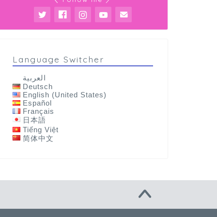
Language Switcher
العربية
Deutsch
English (United States)
Español
Français
日本語
Tiếng Việt
简体中文