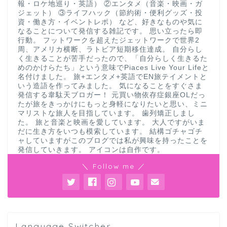
報・ロケ地巡り・英語） ②エンタメ（音楽・映画・ガ
ジェット） ③ライフハック（節約術・便利グッズ・投
資・働き方・イベントレポ） など、好きなものや気に
なることについて発信する雑記です。 思い立ったら即
行動。 フットワークを超えたジェットワークで世界2
周、アメリカ横断、ラトビア短期移住達成。 自分らし
く生きることが苦手だったので、「自分らしく生きるた
めのかけらたち」という意味でPiaces Live Your Lifeと
名付けました。 旅+エンタメ+英語でEN旅テイメントと
いう造語を作ってみました。 気になることをすぐさま
発信する韋駄天ブロガー！ 元買い物依存症銀座OLだっ
たが旅をきっかけにもっと身軽になりたいと思い、ミニ
マリストな旅人を目指しています。 歯列矯正しまし
た。 旅と音楽と映画を愛しています。 大人ですがいま
だに生き方をいつも模索しています。 結構ゴチャゴチ
ャしていますがこのブログでは私が興味を持ったことを
発信していきます。 アイコンは自作です。
＼ Follow me ／
Language Switcher