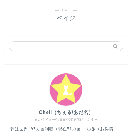
― TAG ―
ペイジ
Chell（ちぇる/あだ名）
旅人/ライター/写真家/音楽家/萌えハンター
夢は世界197カ国制覇（現在51カ国） ①旅（お得情