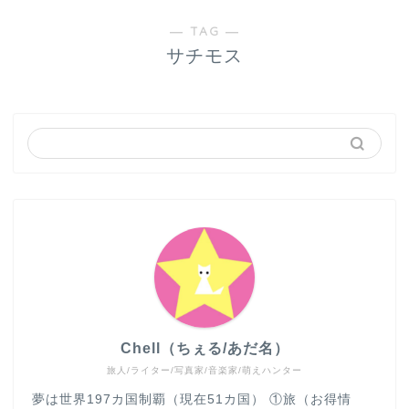
― TAG ―
サチモス
Chell（ちぇる/あだ名）
旅人/ライター/写真家/音楽家/萌えハンター
夢は世界197カ国制覇（現在51カ国） ①旅（お得情