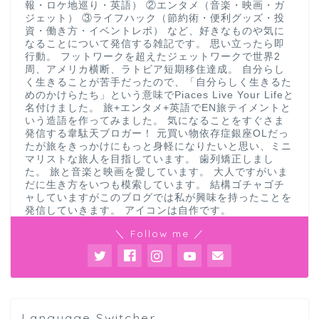
報・ロケ地巡り・英語） ②エンタメ（音楽・映画・ガ
ジェット） ③ライフハック（節約術・便利グッズ・投
資・働き方・イベントレポ） など、好きなものや気に
なることについて発信する雑記です。 思い立ったら即
行動。 フットワークを超えたジェットワークで世界2
周、アメリカ横断、ラトビア短期移住達成。 自分らし
く生きることが苦手だったので、「自分らしく生きるた
めのかけらたち」という意味でPiaces Live Your Lifeと
名付けました。 旅+エンタメ+英語でEN旅テイメントと
いう造語を作ってみました。 気になることをすぐさま
発信する韋駄天ブロガー！ 元買い物依存症銀座OLだっ
たが旅をきっかけにもっと身軽になりたいと思い、ミニ
マリストな旅人を目指しています。 歯列矯正しまし
た。 旅と音楽と映画を愛しています。 大人ですがいま
だに生き方をいつも模索しています。 結構ゴチャゴチ
ャしていますがこのブログでは私が興味を持ったことを
発信していきます。 アイコンは自作です。
＼ Follow me ／
Language Switcher