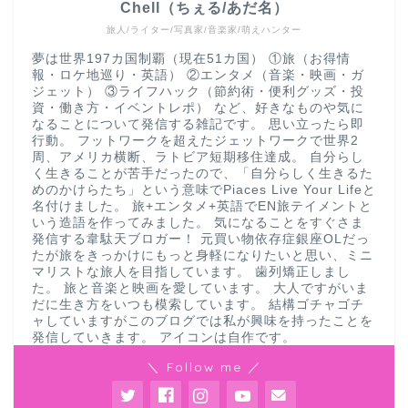
Chell（ちぇる/あだ名）
旅人/ライター/写真家/音楽家/萌えハンター
夢は世界197カ国制覇（現在51カ国） ①旅（お得情
報・ロケ地巡り・英語） ②エンタメ（音楽・映画・ガ
ジェット） ③ライフハック（節約術・便利グッズ・投
資・働き方・イベントレポ） など、好きなものや気に
なることについて発信する雑記です。 思い立ったら即
行動。 フットワークを超えたジェットワークで世界2
周、アメリカ横断、ラトビア短期移住達成。 自分らし
く生きることが苦手だったので、「自分らしく生きるた
めのかけらたち」という意味でPiaces Live Your Lifeと
名付けました。 旅+エンタメ+英語でEN旅テイメントと
いう造語を作ってみました。 気になることをすぐさま
発信する韋駄天ブロガー！ 元買い物依存症銀座OLだっ
たが旅をきっかけにもっと身軽になりたいと思い、ミニ
マリストな旅人を目指しています。 歯列矯正しまし
た。 旅と音楽と映画を愛しています。 大人ですがいま
だに生き方をいつも模索しています。 結構ゴチャゴチ
ャしていますがこのブログでは私が興味を持ったことを
発信していきます。 アイコンは自作です。
＼ Follow me ／