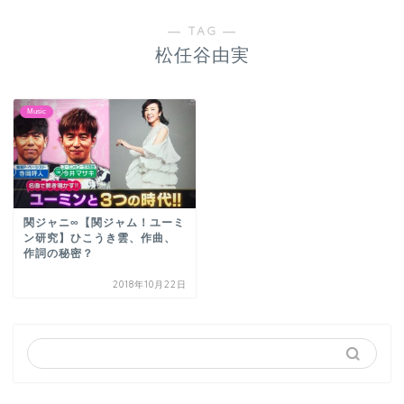
― TAG ―
松任谷由実
Music
関ジャニ∞【関ジャム！ユーミ
ン研究】ひこうき雲、作曲、
作詞の秘密？
2018年10月22日