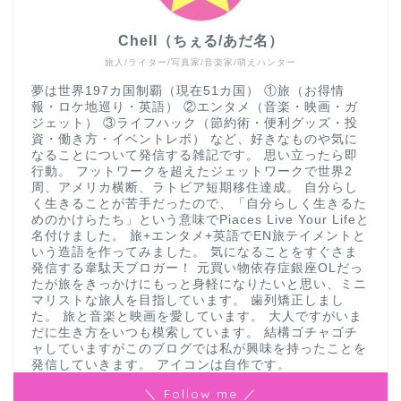
Chell（ちぇる/あだ名）
旅人/ライター/写真家/音楽家/萌えハンター
夢は世界197カ国制覇（現在51カ国） ①旅（お得情
報・ロケ地巡り・英語） ②エンタメ（音楽・映画・ガ
ジェット） ③ライフハック（節約術・便利グッズ・投
資・働き方・イベントレポ） など、好きなものや気に
なることについて発信する雑記です。 思い立ったら即
行動。 フットワークを超えたジェットワークで世界2
周、アメリカ横断、ラトビア短期移住達成。 自分らし
く生きることが苦手だったので、「自分らしく生きるた
めのかけらたち」という意味でPiaces Live Your Lifeと
名付けました。 旅+エンタメ+英語でEN旅テイメントと
いう造語を作ってみました。 気になることをすぐさま
発信する韋駄天ブロガー！ 元買い物依存症銀座OLだっ
たが旅をきっかけにもっと身軽になりたいと思い、ミニ
マリストな旅人を目指しています。 歯列矯正しまし
た。 旅と音楽と映画を愛しています。 大人ですがいま
だに生き方をいつも模索しています。 結構ゴチャゴチ
ャしていますがこのブログでは私が興味を持ったことを
発信していきます。 アイコンは自作です。
＼ Follow me ／