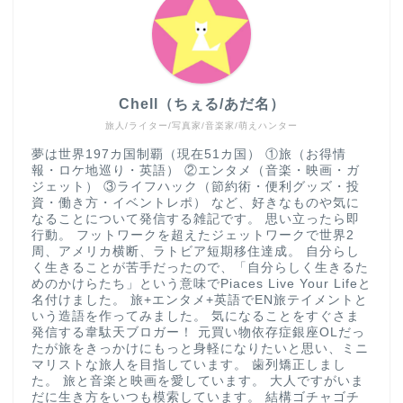
Chell（ちぇる/あだ名）
旅人/ライター/写真家/音楽家/萌えハンター
夢は世界197カ国制覇（現在51カ国） ①旅（お得情
報・ロケ地巡り・英語） ②エンタメ（音楽・映画・ガ
ジェット） ③ライフハック（節約術・便利グッズ・投
資・働き方・イベントレポ） など、好きなものや気に
なることについて発信する雑記です。 思い立ったら即
行動。 フットワークを超えたジェットワークで世界2
周、アメリカ横断、ラトビア短期移住達成。 自分らし
く生きることが苦手だったので、「自分らしく生きるた
めのかけらたち」という意味でPiaces Live Your Lifeと
名付けました。 旅+エンタメ+英語でEN旅テイメントと
いう造語を作ってみました。 気になることをすぐさま
発信する韋駄天ブロガー！ 元買い物依存症銀座OLだっ
たが旅をきっかけにもっと身軽になりたいと思い、ミニ
マリストな旅人を目指しています。 歯列矯正しまし
た。 旅と音楽と映画を愛しています。 大人ですがいま
だに生き方をいつも模索しています。 結構ゴチャゴチ