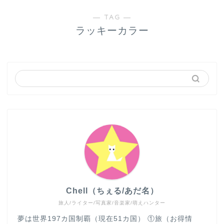
― TAG ―
ラッキーカラー
Chell（ちぇる/あだ名）
旅人/ライター/写真家/音楽家/萌えハンター
夢は世界197カ国制覇（現在51カ国） ①旅（お得情