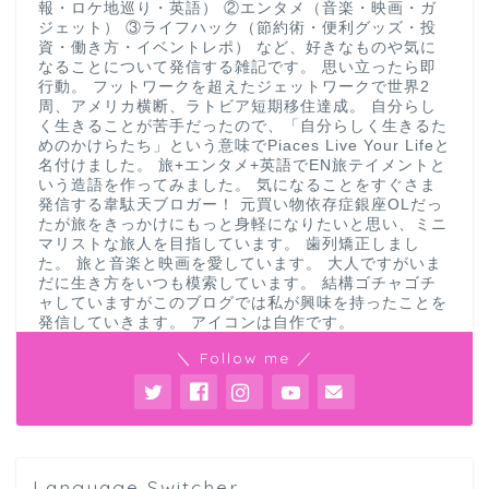
報・ロケ地巡り・英語） ②エンタメ（音楽・映画・ガ
ジェット） ③ライフハック（節約術・便利グッズ・投
資・働き方・イベントレポ） など、好きなものや気に
なることについて発信する雑記です。 思い立ったら即
行動。 フットワークを超えたジェットワークで世界2
周、アメリカ横断、ラトビア短期移住達成。 自分らし
く生きることが苦手だったので、「自分らしく生きるた
めのかけらたち」という意味でPiaces Live Your Lifeと
名付けました。 旅+エンタメ+英語でEN旅テイメントと
いう造語を作ってみました。 気になることをすぐさま
発信する韋駄天ブロガー！ 元買い物依存症銀座OLだっ
たが旅をきっかけにもっと身軽になりたいと思い、ミニ
マリストな旅人を目指しています。 歯列矯正しまし
た。 旅と音楽と映画を愛しています。 大人ですがいま
だに生き方をいつも模索しています。 結構ゴチャゴチ
ャしていますがこのブログでは私が興味を持ったことを
発信していきます。 アイコンは自作です。
＼ Follow me ／
Language Switcher