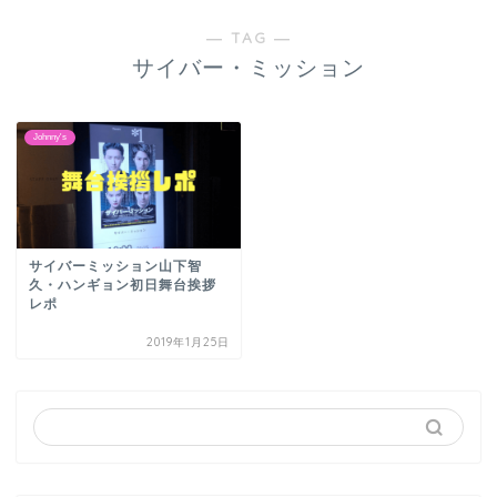
― TAG ―
サイバー・ミッション
Johnny's
サイバーミッション山下智
久・ハンギョン初日舞台挨拶
レポ
2019年1月25日