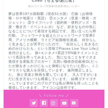
Chell（ちぇる/あだ名）
旅人/ライター/写真家/音楽家/萌えハンター
夢は世界197カ国制覇（現在51カ国） ①旅（お得情
報・ロケ地巡り・英語） ②エンタメ（音楽・映画・ガ
ジェット） ③ライフハック（節約術・便利グッズ・投
資・働き方・イベントレポ） など、好きなものや気に
なることについて発信する雑記です。 思い立ったら即
行動。 フットワークを超えたジェットワークで世界2
周、アメリカ横断、ラトビア短期移住達成。 自分らし
く生きることが苦手だったので、「自分らしく生きるた
めのかけらたち」という意味でPiaces Live Your Lifeと
名付けました。 旅+エンタメ+英語でEN旅テイメントと
いう造語を作ってみました。 気になることをすぐさま
発信する韋駄天ブロガー！ 元買い物依存症銀座OLだっ
たが旅をきっかけにもっと身軽になりたいと思い、ミニ
マリストな旅人を目指しています。 歯列矯正しまし
た。 旅と音楽と映画を愛しています。 大人ですがいま
だに生き方をいつも模索しています。 結構ゴチャゴチ
ャしていますがこのブログでは私が興味を持ったことを
発信していきます。 アイコンは自作です。
＼ Follow me ／