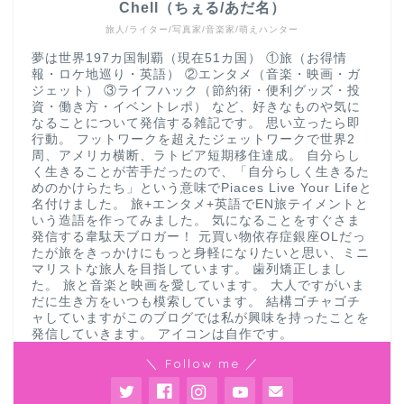
Chell（ちぇる/あだ名）
旅人/ライター/写真家/音楽家/萌えハンター
夢は世界197カ国制覇（現在51カ国） ①旅（お得情
報・ロケ地巡り・英語） ②エンタメ（音楽・映画・ガ
ジェット） ③ライフハック（節約術・便利グッズ・投
資・働き方・イベントレポ） など、好きなものや気に
なることについて発信する雑記です。 思い立ったら即
行動。 フットワークを超えたジェットワークで世界2
周、アメリカ横断、ラトビア短期移住達成。 自分らし
く生きることが苦手だったので、「自分らしく生きるた
めのかけらたち」という意味でPiaces Live Your Lifeと
名付けました。 旅+エンタメ+英語でEN旅テイメントと
いう造語を作ってみました。 気になることをすぐさま
発信する韋駄天ブロガー！ 元買い物依存症銀座OLだっ
たが旅をきっかけにもっと身軽になりたいと思い、ミニ
マリストな旅人を目指しています。 歯列矯正しまし
た。 旅と音楽と映画を愛しています。 大人ですがいま
だに生き方をいつも模索しています。 結構ゴチャゴチ
ャしていますがこのブログでは私が興味を持ったことを
発信していきます。 アイコンは自作です。
＼ Follow me ／