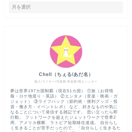
Chell（ちぇる/あだ名）
旅人/ライター/写真家/音楽家/萌えハンター
夢は世界197カ国制覇（現在51カ国） ①旅（お得情
報・ロケ地巡り・英語） ②エンタメ（音楽・映画・ガ
ジェット） ③ライフハック（節約術・便利グッズ・投
資・働き方・イベントレポ） など、好きなものや気に
なることについて発信する雑記です。 思い立ったら即
行動。 フットワークを超えたジェットワークで世界2
周、アメリカ横断、ラトビア短期移住達成。 自分らし
く生きることが苦手だったので、「自分らしく生きるた