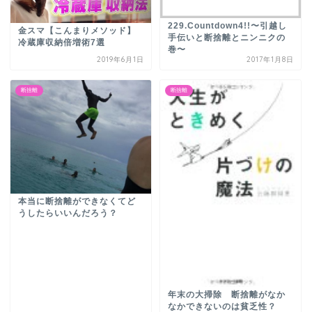
229.Countdown4!!〜引越し
金スマ【こんまりメソッド】
手伝いと断捨離とニンニクの
冷蔵庫収納倍増術7選
巻〜
2019年6月1日
2017年1月8日
断捨離
断捨離
本当に断捨離ができなくてど
うしたらいいんだろう？
年末の大掃除 断捨離がなか
なかできないのは貧乏性？