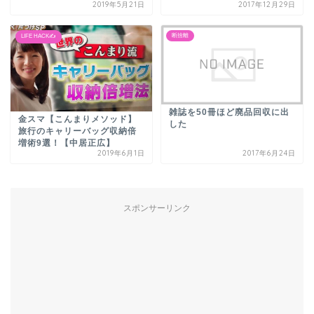
2019年5月21日
2017年12月29日
断捨離
LIFE HACK✍️
雑誌を50冊ほど廃品回収に出
金スマ【こんまりメソッド】
した
旅行のキャリーバッグ収納倍
増術9選！【中居正広】
2019年6月1日
2017年6月24日
スポンサーリンク