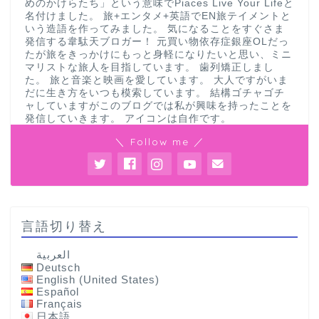
めのかけらたち」という意味でPiaces Live Your Lifeと
名付けました。 旅+エンタメ+英語でEN旅テイメントと
いう造語を作ってみました。 気になることをすぐさま
発信する韋駄天ブロガー！ 元買い物依存症銀座OLだっ
たが旅をきっかけにもっと身軽になりたいと思い、ミニ
マリストな旅人を目指しています。 歯列矯正しまし
た。 旅と音楽と映画を愛しています。 大人ですがいま
だに生き方をいつも模索しています。 結構ゴチャゴチ
ャしていますがこのブログでは私が興味を持ったことを
発信していきます。 アイコンは自作です。
＼ Follow me ／
言語切り替え
العربية
Deutsch
English (United States)
Español
Français
日本語