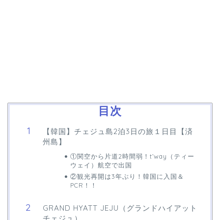
目次
【韓国】チェジュ島2泊3日の旅１日目【済
州島】
①関空から片道2時間弱！t’way（ティー
ウェイ）航空で出国
②観光再開は3年ぶり！韓国に入国＆
PCR！！
GRAND HYATT JEJU（グランドハイアット
チェジュ）