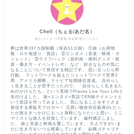
Chell（ちぇる/あだ名）
旅人/ライター/写真家/音楽家/萌えハンター
夢は世界197カ国制覇（現在51カ国） ①旅（お得情
報・ロケ地巡り・英語） ②エンタメ（音楽・映画・ガ
ジェット） ③ライフハック（節約術・便利グッズ・投
資・働き方・イベントレポ） など、好きなものや気に
なることについて発信する雑記です。 思い立ったら即
行動。 フットワークを超えたジェットワークで世界2
周、アメリカ横断、ラトビア短期移住達成。 自分らし
く生きることが苦手だったので、「自分らしく生きるた
めのかけらたち」という意味でPiaces Live Your Lifeと
名付けました。 旅+エンタメ+英語でEN旅テイメントと
いう造語を作ってみました。 気になることをすぐさま
発信する韋駄天ブロガー！ 元買い物依存症銀座OLだっ
たが旅をきっかけにもっと身軽になりたいと思い、ミニ
マリストな旅人を目指しています。 歯列矯正しまし
た。 旅と音楽と映画を愛しています。 大人ですがいま
だに生き方をいつも模索しています。 結構ゴチャゴチ