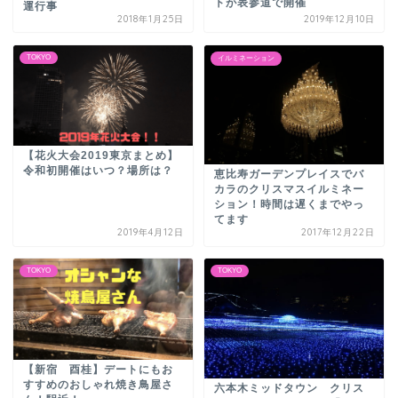
トが表参道で開催
運行事
2018年1月25日
2019年12月10日
TOKYO
イルミネーション
【花火大会2019東京まとめ】
令和初開催はいつ？場所は？
恵比寿ガーデンプレイスでバ
カラのクリスマスイルミネー
ション！時間は遅くまでやっ
てます
2019年4月12日
2017年12月22日
TOKYO
TOKYO
【新宿 酉桂】デートにもお
すすめのおしゃれ焼き鳥屋さ
六本木ミッドタウン クリス