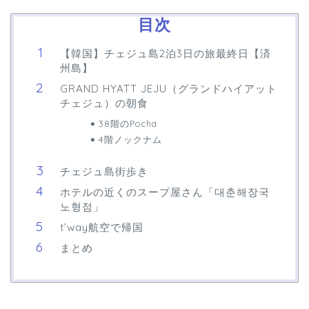
目次
【韓国】チェジュ島2泊3日の旅最終日【済
州島】
GRAND HYATT JEJU（グランドハイアット
チェジュ）の朝食
38階のPocha
4階ノックナム
チェジュ島街歩き
ホテルの近くのスープ屋さん「대춘해장국
노형점」
t’way航空で帰国
まとめ