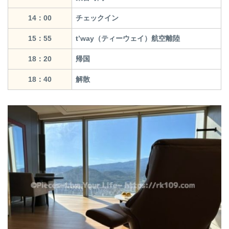
14：00
チェックイン
15：55
t’way（ティーウェイ）航空離陸
18：20
帰国
18：40
解散